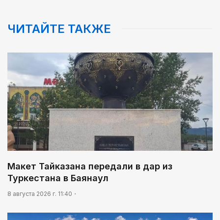
15:45
Тысячи алматинцев исполнили песни Абая под
открытым небом
ЧИТАЙТЕ ТАКЖЕ
16:20
В Астане отметят День молодежи фестивалем
JASTAR DAY
Макет Тайказана передали в дар из
Туркестана в Баянаул
8 августа 2026 г. 11:40