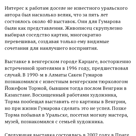
Интерес к работам доселе не известного уральского
автора был насколько велик, что за пять лет
состоялось около 40 выс­тавок. Они для Гумарова
были как представления. Живописец скрупулезно
выбирал соседство картин, многократно
перевешивал, создавая только ему видимые
сочетания для наилучшего восприятия.
Выставке в венгерском городе Карцаге, восторженно
встреченной зрителями в 1996 году, предшествовал
случай. В 1990-м в Алматы Сакен Гумаров
познакомился с известным венгерским тюркологом
Йожефом Тормой, бывшим тогда послом Венгрии в
Казахстане. Восхищенный работами художника,
Торма по­обещал выставить его картины в Венгрии,
но при жизни Гумарова сделать это не успел. Позже
Торма побывал в Уральске, посетил могилу мастера,
музей, познакомился с семьей художника.
Следующая выставка состоялась в 2002 году в Праге