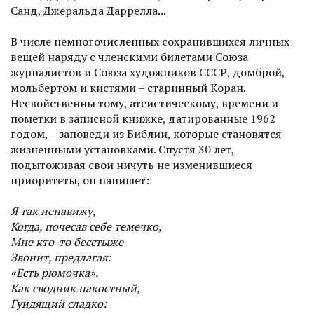
Санд, Джеральда Даррелла...
В числе немногочисленных сохранившихся личных
вещей наряду с членскими билетами Союза
журналистов и Союза художников СССР, домброй,
мольбертом и кистями – старинный Коран.
Несвойственны тому, атеис­тическому, времени и
пометки в записной книжке, датированные 1962
годом, – заповеди из Библии, которые становятся
жизненными установками. Спус­тя 30 лет,
подытоживая свои ничуть не изменившиеся
приоритеты, он напишет:
Я так ненавижу,
Когда, почесав себе темечко,
Мне кто-то бесстыже
Звонит, предлагая:
«Есть рюмочка».
Как сводник пакостный,
Гундящий сладко: