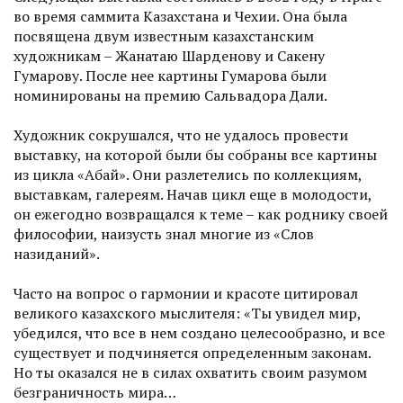
во время саммита Казахстана и Чехии. Она была
посвящена двум известным казахстанским
художникам – Жанатаю Шарденову и Сакену
Гумарову. После нее картины Гумарова были
номинированы на премию Сальвадора Дали.
Художник сокрушался, что не удалось провести
выставку, на которой были бы собраны все картины
из цикла «Абай». Они разлетелись по коллекциям,
выставкам, галереям. Начав цикл еще в молодости,
он ежегодно возвращался к теме – как роднику своей
философии, наизусть знал многие из «Слов
назиданий».
Часто на вопрос о гармонии и красоте цитировал
великого казахского мыслителя: «Ты увидел мир,
убедился, что все в нем соз­дано целесообразно, и все
сущест­вует и подчиняется определенным законам.
Но ты оказался не в силах охватить своим разумом
безграничность мира…