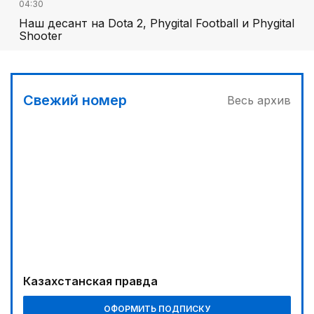
04:30
Наш десант на Dota 2, Phygital Football и Phygital
Shooter
05:00
Вычислен последний фигурант «титанового»
дела
Свежий номер
Весь архив
03:00
Продолжаются инспекционные поездки
04:00
Ждем успеха в Туркестане
03:30
Буря на востоке
00:30
Господдержка доступна для всех
Казахстанская правда
05:30
ОФОРМИТЬ ПОДПИСКУ
Каникулы в седле