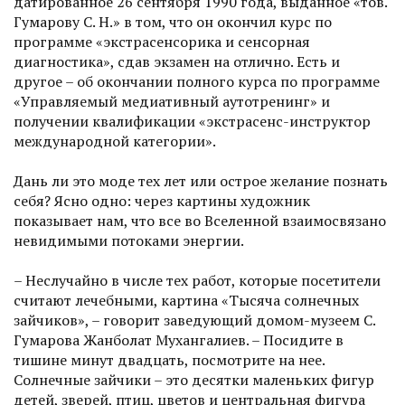
датированное 26 сентября 1990 года, выданное «тов.
Гумарову С. Н.» в том, что он окончил курс по
программе «экстрасенсорика и сенсорная
диагностика», сдав экзамен на отлично. Есть и
другое – об окончании полного курса по программе
«Управляемый медиативный аутотренинг» и
получении квалификации «экстрасенс-инструктор
международной категории».
Дань ли это моде тех лет или острое желание познать
себя? Ясно одно: через картины художник
показывает нам, что все во Вселенной взаимосвязано
невидимыми потоками энергии.
– Неслучайно в числе тех работ, которые посетители
считают лечебными, картина «Тысяча солнечных
зайчиков», – говорит заведующий домом-музеем С.
Гумарова Жанболат Мухангалиев. – Посидите в
тишине минут двадцать, посмотрите на нее.
Солнечные зайчики – это десятки маленьких фигур
детей, зверей, птиц, цветов и центральная фигура