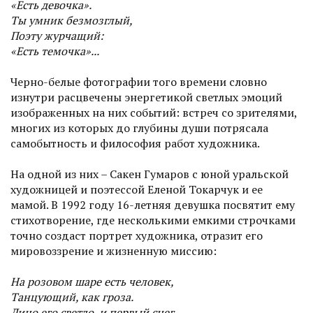
«Есть девочка».
Ты умник безмозглый,
Поэту журчащий:
«Есть темочка»...
Черно-белые фотографии того времени словно
изнутри расцвечены энергетикой светлых эмоций
изображенных на них событий: встреч со зрителями,
многих из которых до глубины души потрясала
самобытность и философия работ художника.
На одной из них – Сакен Гумаров с юной уральской
художницей и поэтессой Еленой Токарчук и ее
мамой. В 1992 году 16-летняя девушка посвятит ему
стихотворение, где несколькими емкими строчками
точно создаст портрет художника, отразит его
мировоззрение и жизненную миссию:
На розовом шаре есть человек,
Танцующий, как гроза.
Лицо его светло, и первый снег