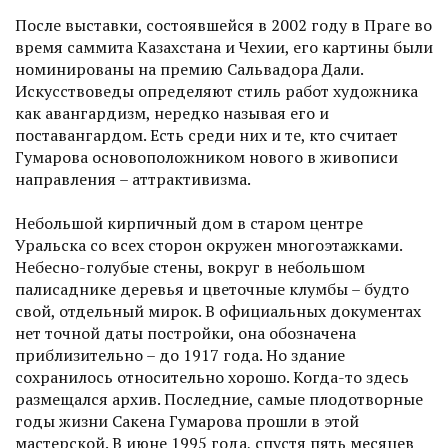
После выставки, состоявшейся в 2002 году в Праге во
время саммита Казахстана и Чехии, его картины были
номинированы на премию Сальвадора Дали.
Искусствоведы определяют стиль работ художника
как авангардизм, нередко называя его и
поставангардом. Есть среди них и те, кто считает
Гумарова основоположником нового в живописи
направления – аттрактивизма.
Небольшой кирпичный дом в старом центре
Уральска со всех сторон окружен многоэтажками.
Небесно-голубые стены, вокруг в небольшом
палисаднике деревья и цветочные клумбы – будто
свой, отдельный мирок. В официальных документах
нет точной даты постройки, она обозначена
приблизительно – до 1917 года. Но здание
сохранилось относительно хорошо. Когда-то здесь
размещался архив. Последние, самые плодотворные
годы жизни Сакена Гумарова прошли в этой
мастерской. В июне 1995 года, спустя пять месяцев