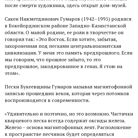
после смерти художника, здесь открыт дом-музей.
Сакен Нажметдинович Гумаров (1942–1995) родился
в Бокейординском районе Западно-Казахстанской
области. О малой родине, ее роли в творчестве он
говорил так: «Это Восток. Если хотите, забытая,
захороненная под песками центральноазиатская
цивилизация. У меня это память предпрошлого. Если
мы говорим, что прошлое забыто, то это
предпрошлое, закодированное в генах. Я стою на
этом».
Пески Букеевщины Гумаров называл магнитофонной
за­писью прошедших веков, которая через потомков
воспроизводится в современности.
«Удивительно и поэтично, но это возможно. Частички
кварцевого песка всегда содержат оксиды железа.
Железо – основа магнитофонных лент. Расположение
в пространстве песчинок будет определяться