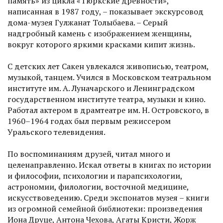
память» из цикла «Тюркские древности»,
написанная в 1987 году, – показывает экскурсовод
дома-музея Гулжанат Толыбаева. – Серый
надгробный камень с изображением женщины,
вокруг которого яркими красками кипит жизнь.
С детских лет Сакен увлекался живописью, театром,
музыкой, танцем. Учился в Московском театральном
институте им. А. Луначарского и Ленинградском
государственном институте театра, музыки и кино.
Работал актером в драмтеатре им. Н. Островского, в
1960–1964 годах был первым режиссером
Уральского телевидения.
По воспоминаниям друзей, читал много и
целенаправленно. Искал ответы в книгах по истории
и философии, психологии и парапсихологии,
астрономии, филологии, восточной медицине,
искусствоведению. Среди экспонатов музея – книги
из огромной семейной библиотеки: произведения
Иона Друце, Антона Чехова, Агаты Кристи, Жорж