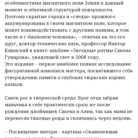
особеннос­тями магнитного поля Земли в данный
момент и объемной структурой поверхности.
Поэтому скрытые города и «следы» прошлого
аккумулированы в своем магнитном поле, которое
может взаимодейст­вовать с другими полями, в том
числе и с био­полем человека», – отвечал на это его
друг, доктор технических наук, профессор Виктор
Киянский в книге-альбоме «Звездные ритмы Сакена
Гумарова», увидевшей свет в 2008 году.
Это издание – первое наиболее полное исследование
фигуративной живописи мастера, посвятившего себя
утверждению памяти о глубоких тюркских корнях
казахов.
Сакен рос в творческой среде. Брат отца забрал
мальчика к себе практически сразу же после
рождения двойняшек Сакена и Алии, так как мама не
перенесла тяжелые роды и скончалась через неделю.
– Посвящение матери – картина «Окаменевшая