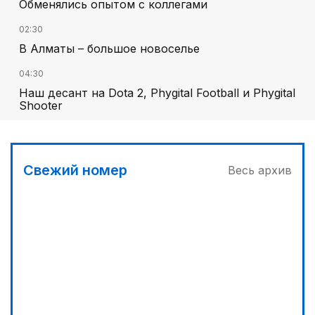
Обменялись опытом с коллегами
02:30
В Алматы – большое новоселье
04:30
Наш десант на Dota 2, Phygital Football и Phygital
Shooter
05:00
Вычислен последний фигурант «титанового»
дела
Свежий номер
Весь архив
03:00
Продолжаются инспекционные поездки
04:00
Ждем успеха в Туркестане
03:30
Буря на востоке