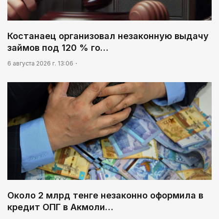
выделили на водоснабжение сел в СКО
09:20
Леонардо Ди Каприо и глава Amazon
Костанаец организовал незаконную выдачу
анонсировали совместный проект
займов под 120 % го…
09:54
6 августа 2026 г. 13:06
«Человек-паук 4: Новый день» стал самым
кассовым фильмом 2026 года
Около 2 млрд тенге незаконно оформила в
кредит ОПГ в Акмоли…