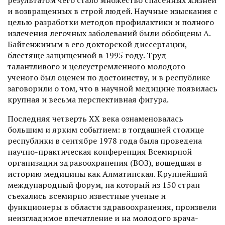
результатом чего стало множество спасенных жизней
и возвращенных в строй людей. Научные изыскания с
целью разработки методов профилактики и полного
излечения легочных заболеваний были обобщены А.
Байгенжиным в его докторской диссертации,
блестяще защищенной в 1995 году. Труд
талантливого и целеустремленного молодого
ученого был оценен по достоинству, и в республике
заговорили о том, что в научной медицине появилась
крупная и весьма перспективная фигура.
Последняя четверть ХХ века ознаменовалась
большим и ярким событием: в тогдашней столице
республики в сентябре 1978 года была проведена
научно-практическая конференция Всемирной
организации здравоохранения (ВОЗ), вошедшая в
историю медицины как Алматинская. Крупнейший
международный форум, на который из 150 стран
съехались всемирно известные ученые и
функционеры в области здравоохранения, произвели
неизгладимое впечатление и на молодого врача-