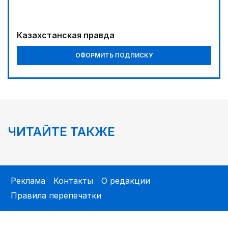
человека
01:00
Казахстанская правда
На службе Отечеству и народу
01:12
ОФОРМИТЬ ПОДПИСКУ
Жизнь за окном
03:30
Наши школьники покоряют «Сириус»
02:30
ЧИТАЙТЕ ТАКЖЕ
Не хочется уезжать
04:00
Обеспечить транспарентность процесса
Реклама
Контакты
О редакции
04:30
Правила перепечатки
Запущена программа по обучению безработных
женщин
03:00