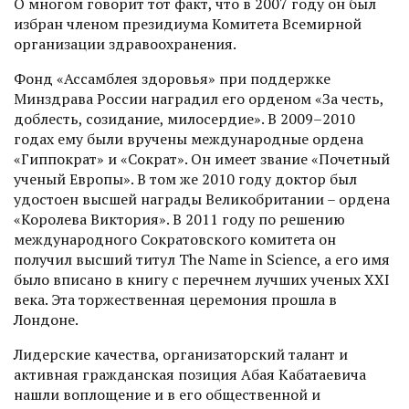
О многом говорит тот факт, что в 2007 году он был
избран членом президиума Комитета Всемирной
организации здравоохранения.
Фонд «Ассамблея здоровья» при поддержке
Минздрава России наградил его орденом «За честь,
доблесть, созидание, милосердие». В 2009–2010
годах ему были вручены международные ордена
«Гиппократ» и «Сократ». Он имеет звание «Почетный
ученый Европы». В том же 2010 году доктор был
удостоен высшей награды Великобритании – ордена
«Королева Виктория». В 2011 году по решению
международного Сократовского комитета он
получил высший титул The Name in Science, а его имя
было вписано в книгу с перечнем лучших ученых ХХI
века. Эта торжественная церемония прошла в
Лондоне.
Лидерские качества, организаторский талант и
активная граж­данская позиция Абая Кабатаевича
нашли воплощение и в его общественной и