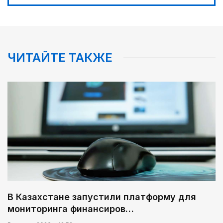
Мой Абай
03:30
Человекоцентричность в действии
ЧИТАЙТЕ ТАКЖЕ
05:00
Легендарная велогонка
05:30
Поэт вдохновляет художников
В Казахстане запустили платформу для
мониторинга финансиров…