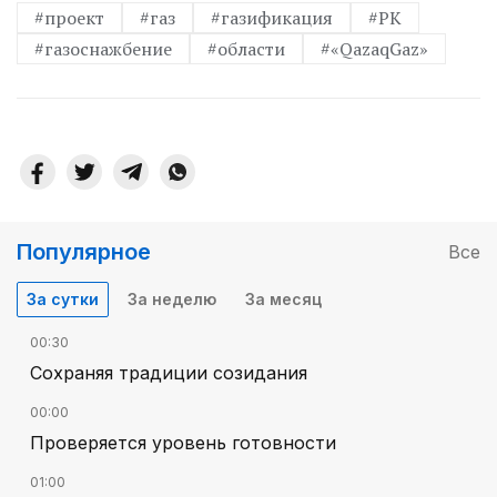
#проект
#газ
#газификация
#РК
#газоснажбение
#области
#«QazaqGaz»
Популярное
Все
За сутки
За неделю
За месяц
00:30
Сохраняя традиции созидания
00:00
Проверяется уровень готовности
01:00