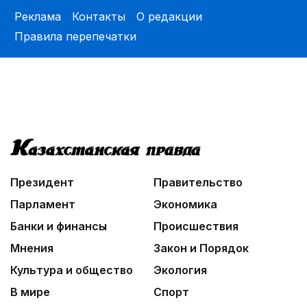
Легендарная велогонка
Реклама
Контакты
О редакции
Правила перепечатки
06:00
Познавательно и безопасно
06:30
Библиотеки на новый лад
06:00
Взгляд со стороны
Президент
Правительство
Парламент
Экономика
Банки и финансы
Происшествия
Мнения
Закон и Порядок
Культура и общество
Экология
В мире
Спорт