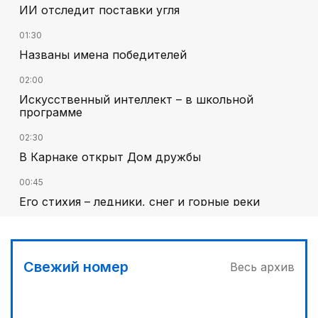
ИИ отследит поставки угля
01:30
Названы имена победителей
02:00
Искусственный интеллект – в школьной
программе
02:30
В Карнаке открыт Дом дружбы
00:45
Его стихия – ледники, снег и горные реки
03:00
Челлендж в Вооруженных силах
Свежий номер
Весь архив
01:40
Национальный поэт мирового масштаба
01:10