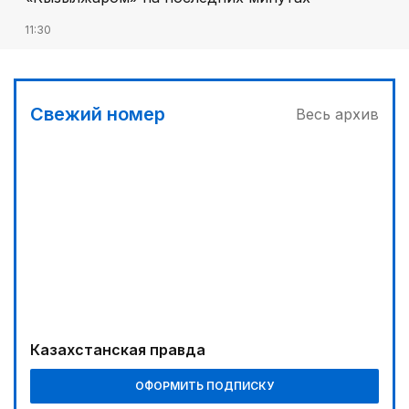
11:30
Абитуриенты из сел и малых городов смогут
получить 350 образовательных грантов
12:05
Свежий номер
Весь архив
МЧС запустило новые станции мониторинга
селевой опасности под Алматы
Казахстанская правда
ОФОРМИТЬ ПОДПИСКУ