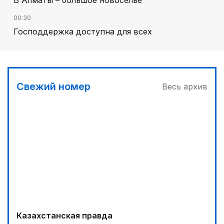
В Алматы – большое новоселье
00:30
Господдержка доступна для всех
03:00
Продолжаются инспекционные поездки
03:30
Свежий номер
Весь архив
Буря на востоке
04:00
Ждем успеха в Туркестане
05:00
Вычислен последний фигурант «титанового»
дела
04:30
Наш десант на Dota 2, Phygital Football и Phygital
Shooter
Казахстанская правда