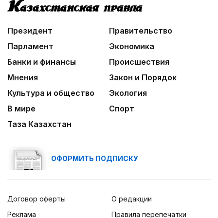
кассовым фильмом 2026 года
09:20
Президент
Правительство
Леонардо Ди Каприо и глава Amazon
анонсировали совместный проект
Парламент
Экономика
Банки и финансы
Происшествия
Мнения
Закон и Порядок
Культура и общество
Экология
В мире
Спорт
Таза Казахстан
ОФОРМИТЬ ПОДПИСКУ
Договор оферты
О редакции
Реклама
Правила перепечатки