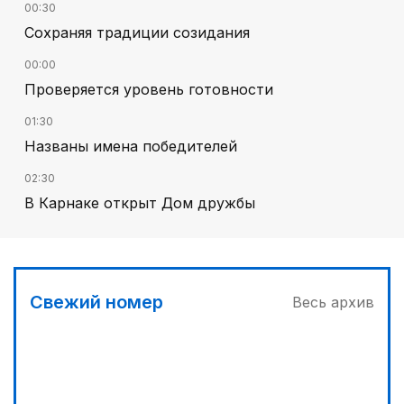
00:30
Сохраняя традиции созидания
00:00
Проверяется уровень готовности
01:30
Названы имена победителей
02:30
В Карнаке открыт Дом дружбы
02:00
Искусственный интеллект – в школьной
программе
Свежий номер
Весь архив
04:00
Дополнительный источник энергии
03:30
Сделать город комфортным