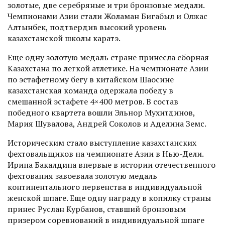
золотые, две серебряные и три бронзовые медали.
Чемпионами Азии стали Жоламан Бигабыл и Олжас
Алтынбек, подтвердив высокий уровень
казахстанской школы каратэ.
Еще одну золотую медаль стране принесла сборная
Казахстана по легкой атлетике. На чемпионате Азии
по эстафетному бегу в китайском Шаосине
казахстанская команда одержала победу в
смешанной эстафете 4×400 метров. В состав
победного квартета вошли Эльнор Мухитдинов,
Мария Шувалова, Андрей Соколов и Аделина Земс.
Историческим стало выступление казахстанских
фехтовальщиков на чемпионате Азии в Нью-Дели.
Ирина Бакалдина впервые в истории отечественного
фехтования завоевала золотую медаль
континентального первенства в индивидуальной
женской шпаге. Еще одну награду в копилку страны
принес Руслан Курбанов, ставший бронзовым
призером соревнований в индивидуальной шпаге