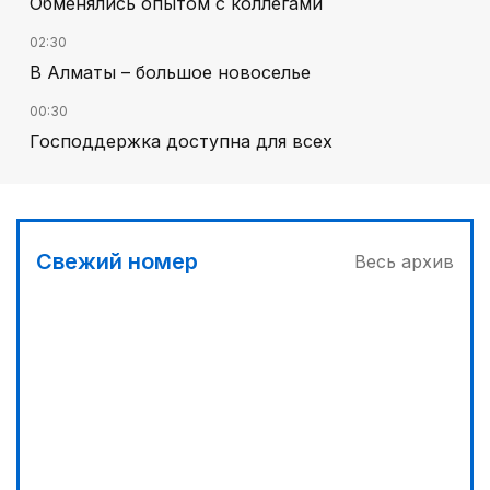
Обменялись опытом с коллегами
02:30
В Алматы – большое новоселье
00:30
Господдержка доступна для всех
03:30
Буря на востоке
03:00
Свежий номер
Весь архив
Продолжаются инспекционные поездки
05:00
Вычислен последний фигурант «титанового»
дела
04:00
Ждем успеха в Туркестане
00:00