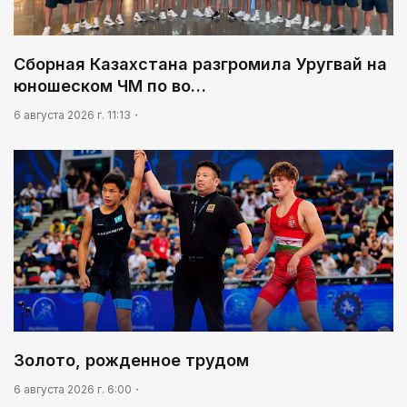
09:20
Леонардо Ди Каприо и глава Amazon
Сборная Казахстана разгромила Уругвай на
анонсировали совместный проект
юношеском ЧМ по во…
09:54
6 августа 2026 г. 11:13
«Человек-паук 4: Новый день» стал самым
кассовым фильмом 2026 года
Золото, рожденное трудом
6 августа 2026 г. 6:00