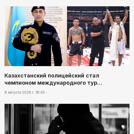
национального ремесла»
05:00
Легендарная велогонка
01:10
Каждый дом как хороший знакомый
03:30
Человекоцентричность в действии
03:04
Казахстанский полицейский стал
Мой Абай
чемпионом международного тур…
8 августа 2026 г. 18:30