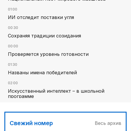
01:00
ИИ отследит поставки угля
00:30
Сохраняя традиции созидания
00:00
Проверяется уровень готовности
01:30
Названы имена победителей
02:00
Искусственный интеллект – в школьной
программе
02:30
В Карнаке открыт Дом дружбы
Свежий номер
Весь архив
04:00