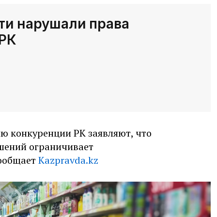
ти нарушали права
ЗРК
ию конкуренции РК заявляют, что
шений ограничивает
ообщает
Kazpravda.kz