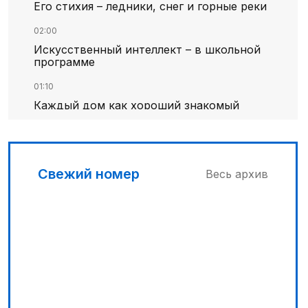
Его стихия – ледники, снег и горные реки
02:00
Искусственный интеллект – в школьной
программе
01:10
Каждый дом как хороший знакомый
01:40
Национальный поэт мирового масштаба
Свежий номер
Весь архив
02:30
В Карнаке открыт Дом дружбы