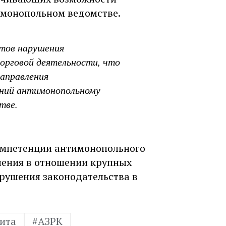
имонопольном ведомстве.
ктов нарушения
орговой деятельности, что
направления
ний антимонопольному
тве.
компетенции антимонопольного
ления в отношении крупных
арушения законодательства в
ита
#АЗРК