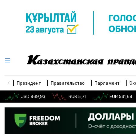
Президент
Правительство
Парламент
Эк
USD 469,93
RUB 5,71
EUR 541,64