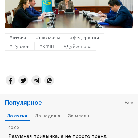
#итоги
#шахматы
#федерация
#Турлов
#КФШ
#Дуйсенова
Популярное
Все
За сутки
За неделю
За месяц
00:00
Разумная привычка, а не просто тренд