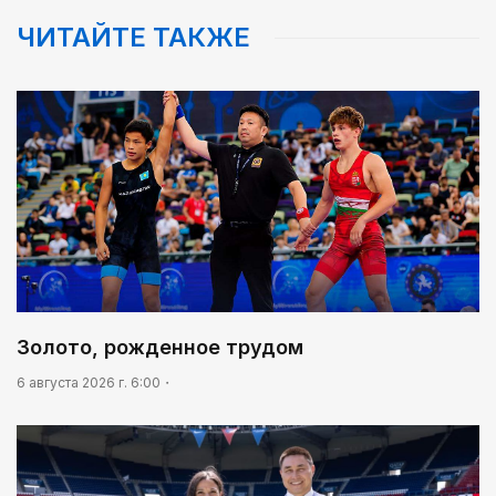
Требования к профессионализму повышаются
ЧИТАЙТЕ ТАКЖЕ
05:30
Каникулы в седле
08:18
Предвыборные теледебаты на Седьмом канале –
итоги онлайн-голосования
08:46
Почти 3 млрд тенге из возвращенных активов
выделили на водоснабжение сел в СКО
09:20
Леонардо Ди Каприо и глава Amazon
Золото, рожденное трудом
анонсировали совместный проект
6 августа 2026 г. 6:00
09:54
«Человек-паук 4: Новый день» стал самым
кассовым фильмом 2026 года