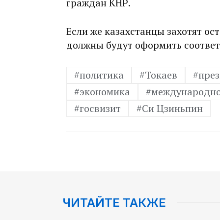
граждан КНР.
Если же казахстанцы захотят ост
должны будут оформить соответ
#политика
#Токаев
#пре
#экономика
#международно
#госвизит
#Си Цзиньпин
ЧИТАЙТЕ ТАКЖЕ