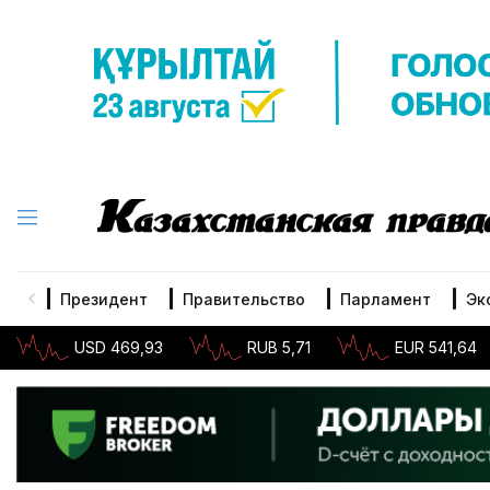
Президент
Правительство
Парламент
Эк
USD 469,93
RUB 5,71
EUR 541,64