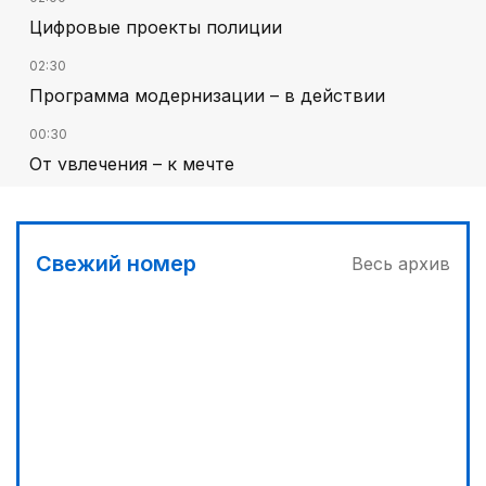
Цифровые проекты полиции
02:30
Программа модернизации – в действии
00:30
От увлечения – к мечте
01:36
Тюркский культурный код в произведениях
Батухана Баймена
Свежий номер
Весь архив
00:00
Гостья на кирпичной стене
03:00
Песни Абая – в сердцах молодежи
02:00
Аль-Фараби: городская среда и субъектность
человека