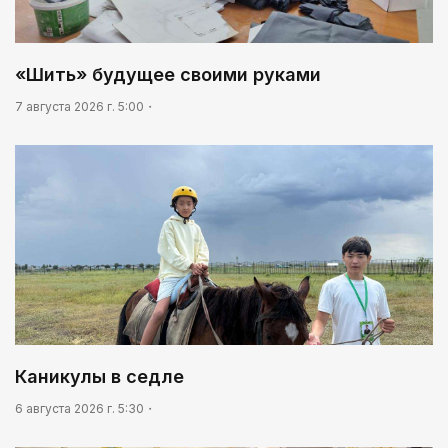
Идет по городу трамвай
03:30
Нужен ли бумажный документ?
«Шить» будущее своими руками
05:00
7 августа 2026 г. 5:00
«Шить» будущее своими руками
Каникулы в седле
6 августа 2026 г. 5:30