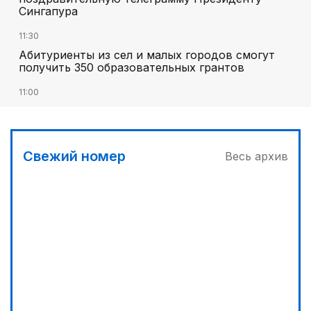
Сингапура
11:30
Абитуриенты из сел и малых городов смогут
получить 350 образовательных грантов
11:00
«Алтай Өскемен» упустил победу над
«Кызылжаром» на последних минутах
12:05
Свежий номер
Весь архив
МЧС запустило новые станции мониторинга
селевой опасности под Алматы
13:10
Без барьеров в жизнь и политику: ОСДП подвела
итоги «Kazakhstan Inclusive Forum 2026»
12:45
Три лесных пожара потушили за сутки в
Казахстане