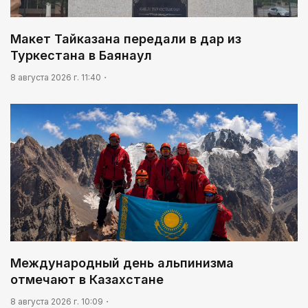
обращении с пациентами психбольницы в
Актасе
Макет Тайказана передали в дар из
17:45
Туркестана в Баянаул
В Казахстане предлагают усилить
радиоэкологический мониторинг приграничных
8 августа 2026 г. 11:40
территорий
Международный день альпинизма
отмечают в Казахстане
8 августа 2026 г. 10:09