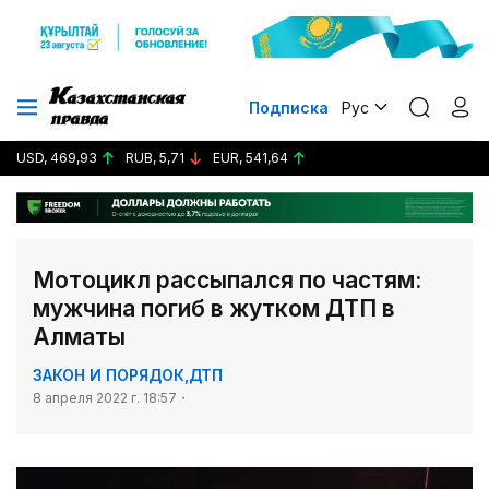
Подписка
Рус
USD, 469,93
RUB, 5,71
EUR, 541,64
Мотоцикл рассыпался по частям:
мужчина погиб в жутком ДТП в
Алматы
ЗАКОН И ПОРЯДОК
,
ДТП
8 апреля 2022 г. 18:57