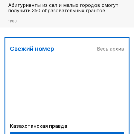
Абитуриенты из сел и малых городов смогут
получить 350 образовательных грантов
11:00
«Алтай Өскемен» упустил победу над
«Кызылжаром» на последних минутах
12:05
Свежий номер
Весь архив
МЧС запустило новые станции мониторинга
селевой опасности под Алматы
12:45
Три лесных пожара потушили за сутки в
Казахстане
13:10
Без барьеров в жизнь и политику: ОСДП подвела
итоги «Kazakhstan Inclusive Forum 2026»
Казахстанская правда