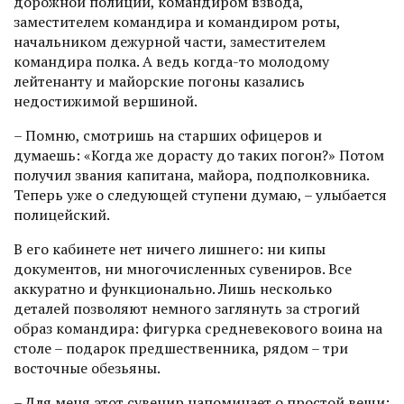
дорожной полиции, командиром взвода,
заместителем командира и командиром роты,
начальником дежурной части, заместителем
командира полка. А ведь когда-то молодому
лейтенанту и майорские погоны казались
недостижимой вершиной.
– Помню, смотришь на старших офицеров и
думаешь: «Когда же дорасту до таких погон?» Потом
получил звания капитана, майора, подполковника.
Теперь уже о следующей ступени думаю, – улыбается
полицейский.
В его кабинете нет ничего лишнего: ни кипы
документов, ни многочисленных сувениров. Все
аккуратно и функционально. Лишь несколько
деталей позволяют немного заглянуть за строгий
образ командира: фигурка средневекового воина на
столе – подарок предшественника, рядом – три
восточные обезьяны.
– Для меня этот сувенир напоминает о простой вещи: