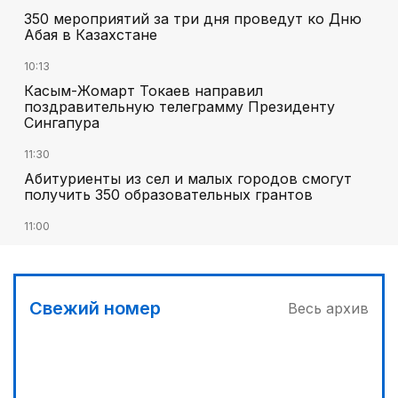
350 мероприятий за три дня проведут ко Дню
Абая в Казахстане
10:13
Касым-Жомарт Токаев направил
поздравительную телеграмму Президенту
Сингапура
11:30
Абитуриенты из сел и малых городов смогут
получить 350 образовательных грантов
11:00
«Алтай Өскемен» упустил победу над
«Кызылжаром» на последних минутах
12:05
Свежий номер
Весь архив
МЧС запустило новые станции мониторинга
селевой опасности под Алматы
13:10
Без барьеров в жизнь и политику: ОСДП подвела