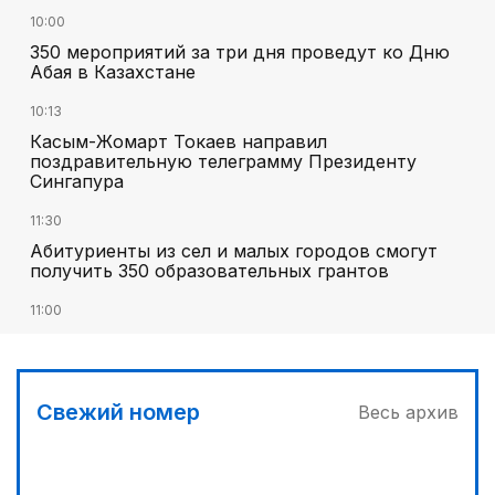
10:00
350 мероприятий за три дня проведут ко Дню
Абая в Казахстане
10:13
Касым-Жомарт Токаев направил
поздравительную телеграмму Президенту
Сингапура
11:30
Абитуриенты из сел и малых городов смогут
получить 350 образовательных грантов
11:00
«Алтай Өскемен» упустил победу над
«Кызылжаром» на последних минутах
12:05
Свежий номер
Весь архив
МЧС запустило новые станции мониторинга
селевой опасности под Алматы
12:45