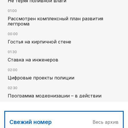
Не теряя поливной влаги
01:00
Рассмотрен комплексный план развития
легпрома
00:00
Гостья на кирпичной стене
01:30
Ставка на инженеров
02:00
Цифровые проекты полиции
02:30
Программа модернизации – в действии
03:00
Песни Абая – в сердцах молодежи
Свежий номер
Весь архив
04:30