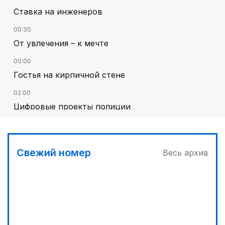
Ставка на инженеров
00:30
От увлечения – к мечте
00:00
Гостья на кирпичной стене
02:00
Цифровые проекты полиции
01:12
Жизнь за окном
Свежий номер
Весь архив
01:00
На службе Отечеству и народу
01:36
Тюркский культурный код в произведениях
Батухана Баймена