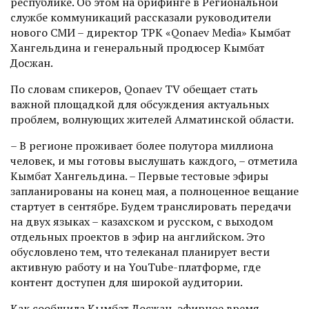
республике. Об этом на брифинге в Региональной
службе коммуникаций рассказали руководители
нового СМИ – директор ТРК «Qonaev Media» Кымбат
Хангельдина и генеральный продюсер Кымбат
Досжан.
По словам спикеров, Qonaev TV обещает стать
важной площадкой для обсуждения актуальных
проблем, волнующих жителей Алматинской области.
– В регионе проживает более полутора миллиона
человек, и мы готовы выслушать каждого, – отметила
Кымбат Хангельдина. – Первые тестовые эфиры
запланированы на конец мая, а полноценное вещание
стартует в сентябре. Будем транслировать передачи
на двух языках – казахском и русском, с выходом
отдельных проектов в эфир на анг­лийском. Это
обусловлено тем, что телеканал планирует вести
активную работу и на YouTube-платформе, где
контент доступен для широкой аудитории.
Как сообщила Кымбат Досжан, эфирное время