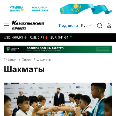
Подписка
Рус
USD, 469,93
RUB, 5,71
EUR, 541,64
Главная
Спорт
Шахматы
Шахматы