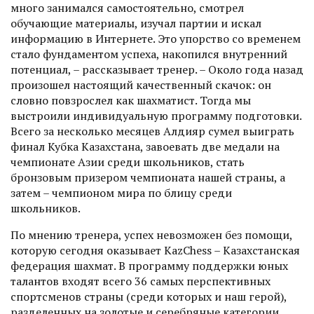
много занимался самостоя­тельно, смотрел
обучающие материалы, изучал партии и искал
информацию в Интернете. Это упорство со временем
стало фундаментом успеха, накопился внут­ренний
потенциал, – рассказывает тренер. – Около года назад
произошел настоящий качественный скачок: он
словно повзрослел как шахматист. Тогда мы
выстроили индивидуальную программу подготовки.
Всего за несколько месяцев Алдияр сумел выиграть
финал Кубка Казахстана, завое­вать две медали на
чемпионате Азии среди школьников, стать
бронзовым призером чемпионата нашей страны, а
затем – чемпионом мира по блицу среди
школьников.
По мнению тренера, успех невозможен без помощи,
которую сегодня оказывает KazChess – Казахстанская
федерация шахмат. В программу поддержки юных
талантов входят всего 36 самых перспективных
спортсменов страны (среди которых и наш герой),
разделенных на золотые и серебряные категории.