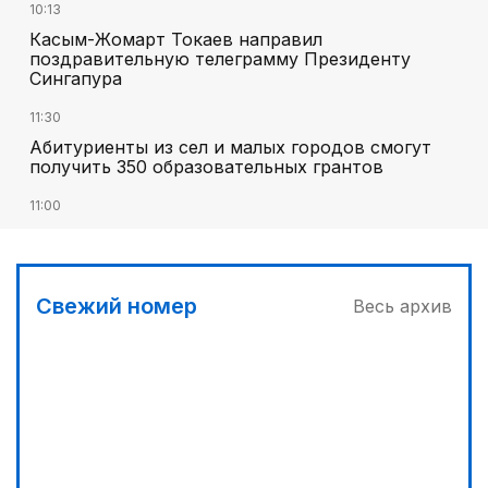
10:13
Касым-Жомарт Токаев направил
поздравительную телеграмму Президенту
Сингапура
11:30
Абитуриенты из сел и малых городов смогут
получить 350 образовательных грантов
11:00
«Алтай Өскемен» упустил победу над
«Кызылжаром» на последних минутах
12:05
Свежий номер
Весь архив
МЧС запустило новые станции мониторинга
селевой опасности под Алматы
12:45
Три лесных пожара потушили за сутки в
Казахстане
13:10