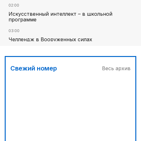
02:00
Искусственный интеллект – в школьной
программе
03:00
Челлендж в Вооруженных силах
00:45
Его стихия – ледники, снег и горные реки
Свежий номер
Весь архив
01:40
Национальный поэт мирового масштаба
03:30
Сделать город комфортным
01:10
Каждый дом как хороший знакомый
04:00
Дополнительный источник энергии