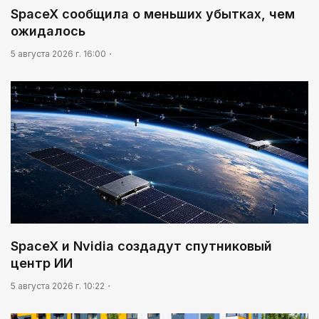
SpaceX сообщила о меньших убытках, чем
В столице реализуется проект «Школа
национального ремесла»
ожидалось
5 августа 2026 г. 16:00
SpaceX и Nvidia создадут спутниковый
центр ИИ
5 августа 2026 г. 10:22