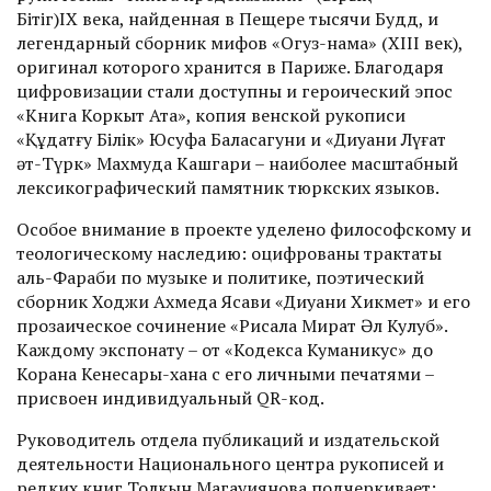
Бітіг)IX века, найденная в Пещере тысячи Будд, и
легендарный сборник мифов «Огуз-нама» (XIII век),
оригинал которого хранится в Париже. Благодаря
цифровизации стали доступны и герои­ческий эпос
«Книга Коркыт Ата», копия венской рукописи
«Құдатғу Білік» Юсуфа Баласагуни и «Диуани Лүғат
әт-Түрк» Махмуда Кашгари – наиболее масштабный
лексикографический памятник тюркских языков.
Особое внимание в проекте уделено­ философскому и
теологическому наследию: оцифрованы трактаты
аль-Фараби по музыке и политике, поэтический
сборник Ходжи Ахмеда Ясави «Диуани Хикмет» и его
прозаическое сочинение «Рисала Мират Әл Кулуб».
Каждому экспонату – от «Кодекса Куманикус» до
Корана Кенесары-хана с его личными печатями –
присвоен индивидуальный QR-код.
Руководитель отдела публикаций и издательской
деятельности Национального центра рукописей и
редких книг Толкын Магауиянова подчеркивает: