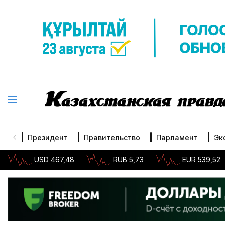
Президент
Правительство
Парламент
Эк
USD 467,48
RUB 5,73
EUR 539,52