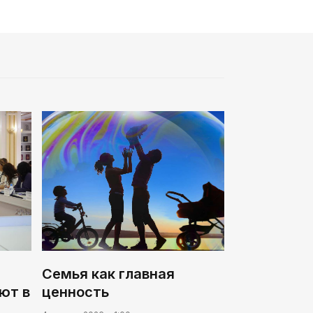
Жизнь за окном
02:30
Не хочется уезжать
03:30
Нужен ли бумажный документ?
Семья как главная
ют в
ценность