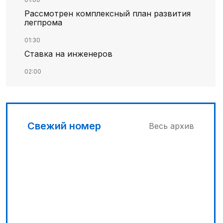
Рассмотрен комплексный план развития
легпрома
01:30
Ставка на инженеров
02:00
Цифровые проекты полиции
02:30
Программа модернизации – в действии
Свежий номер
Весь архив
04:30
Запущена программа по обучению
безработных женщин
03:00
Песни Абая – в сердцах молодежи
03:30
Наши школьники покоряют «Сириус»