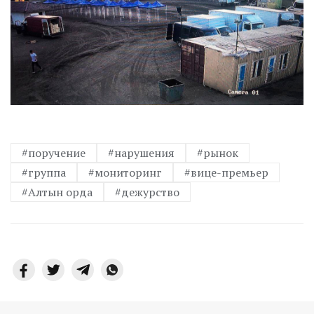
#поручение
#нарушения
#рынок
#группа
#мониторинг
#вице-премьер
#Алтын орда
#дежурство