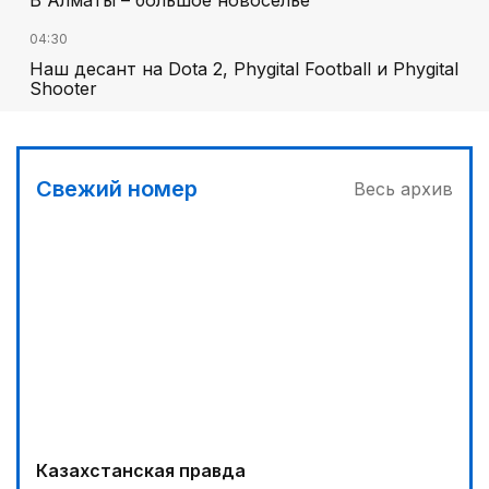
04:30
Наш десант на Dota 2, Phygital Football и Phygital
Shooter
05:00
Вычислен последний фигурант «титанового»
дела
Свежий номер
Весь архив
03:00
Продолжаются инспекционные поездки
04:00
Ждем успеха в Туркестане
03:30
Буря на востоке
00:30
Господдержка доступна для всех
Казахстанская правда