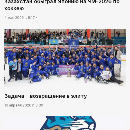
Казахстан обыграл Японию на ЧМ-2026 по
анонсировали совместный проект
хоккею
09:54
4 мая 2026 г. 8:17
«Человек-паук 4: Новый день» стал самым
кассовым фильмом 2026 года
Задача – возвращение в элиту
16 апреля 2026 г. 0:30