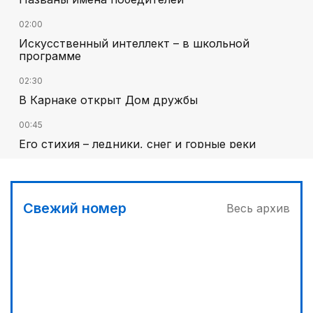
02:00
Искусственный интеллект – в школьной
программе
02:30
В Карнаке открыт Дом дружбы
00:45
Его стихия – ледники, снег и горные реки
03:00
Челлендж в Вооруженных силах
Свежий номер
Весь архив
01:40
Национальный поэт мирового масштаба
01:10
Каждый дом как хороший знакомый
03:30