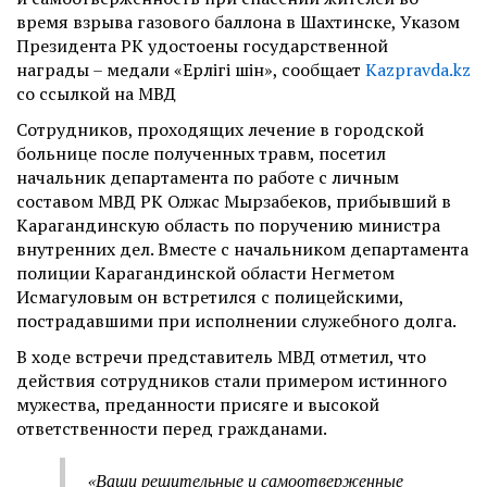
время взрыва газового баллона в Шахтинске, Указом
Президента РК удостоены государственной
награды
–
медали «Ерлігі үшін», сообщает
Kazpravda.kz
со ссылкой на МВД
Сотрудников, проходящих лечение в городской
больнице после полученных травм, посетил
начальник департамента по работе с личным
составом МВД РК Олжас Мырзабеков, прибывший в
Карагандинскую область по поручению министра
внутренних дел. Вместе с начальником департамента
полиции Карагандинской области Негметом
Исмагуловым он встретился с полицейскими,
пострадавшими при исполнении служебного долга.
В ходе встречи представитель МВД отметил, что
действия сотрудников стали примером истинного
мужества, преданности присяге и высокой
ответственности перед гражданами.
«Ваши решительные и самоотверженные