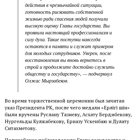
действия в чрезвычайной ситуации,
готовность рисковать собственной
жизнью ради спасения людей получили
высокую оценку Главы государства. Вы
проявили настоящий профессионализм и
силу духа. Такие поступки навсегда
остаются в памяти и служат примером
для молодых сотрудников. Уверен, после
восстановления вы вновь вернетесь в
строй и продолжите достойно служить
обществу и государству», — подчеркнул
Олжас Мырзабеков.
Во время торжественной церемонии был зачитан
указ Президента РК, после чего медали «Ерлігі үшін»
были вручены Руслану Тазиеву, Асхату Бердибекову,
Нургельды Кулжабекову, Ерназу Ускенбаю и Дулату
Ситахметову.
Полицейские поблагодарили Главу государства и