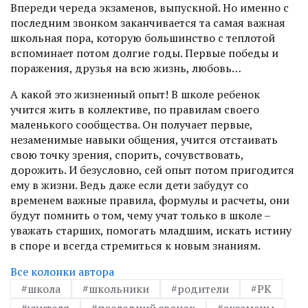
Впереди череда экзаменов, выпускной. Но именно с
последним звонком заканчивается та самая важная
школьная пора, которую большинство с теплотой
вспоминает потом долгие годы. Первые победы и
поражения, друзья на всю жизнь, любовь…
А какой это жизненный опыт! В школе ребенок
учится жить в коллективе, по правилам своего
маленького сообщества. Он получает первые,
незаменимые навыки общения, учится отстаивать
свою точку зрения, спорить, сочувствовать,
дорожить. И безус­ловно, сей опыт потом пригодится
ему в жизни. Ведь даже если дети забудут со
временем важные правила, формулы и расчеты, они
будут помнить о том, чему учат только в школе –
уважать старших, помогать младшим, искать истину
в споре и всегда стремиться к новым знаниям.
Все колонки автора
#школа
#школьники
#родители
#РК
#учителя
#последний звонок
#экзамены