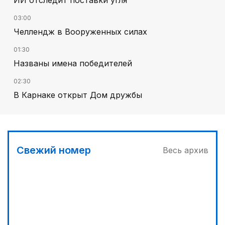
03:00
Челлендж в Вооруженных силах
01:30
Названы имена победителей
02:30
В Карнаке открыт Дом дружбы
02:00
Искусственный интеллект – в школьной
программе
Свежий номер
Весь архив
00:45
Его стихия – ледники, снег и горные реки
03:30
Сделать город комфортным
04:00