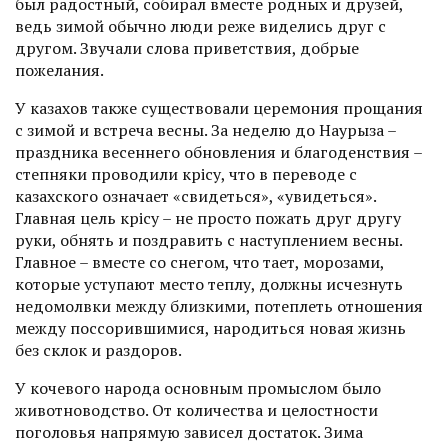
был радостный, собирал вместе родных и друзей,
ведь зимой обычно люди реже виделись друг с
другом. Звучали слова приветствия, добрые
пожелания.
У казахов также существовали церемония прощания
с зимой и встреча весны. За неделю до Наурыза –
праздника весеннего обновления и благоденствия –
степняки проводили көрісу, что в переводе с
казахского означает «свидеться», «увидеться».
Главная цель көрісу – не просто пожать друг другу
руки, обнять и поздравить с наступлением весны.
Главное – вместе со снегом, что тает, морозами,
которые уступают место теплу, должны исчезнуть
недомолвки между близкими, потеплеть отношения
между поссорившимися, народиться новая жизнь
без склок и раздоров.
У кочевого народа основным промыслом было
животноводство. От количества и целостнос­ти
поголовья напрямую зависел достаток. Зима