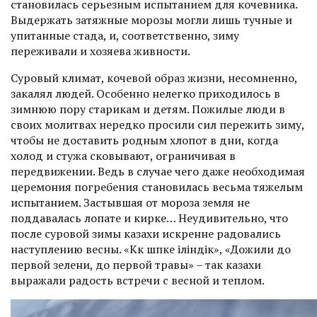
становилась серь­езным испытанием для кочевника.
Выдержать затяжные морозы могли лишь тучные и
упитанные стада, и, соответственно, зиму
переживали и хозяева живности.
Суровый климат, кочевой образ жизни, несомненно,
закалял людей. Особенно нелегко приходилось в
зимнюю пору старикам и детям. Пожилые люди в
своих молитвах нередко просили сил пережить зиму,
чтобы не доставить родным хлопот в дни, когда
холод и стужа сковывают, ограничивая в
передвижении. Ведь в случае чего даже необходимая
церемония погребения становилась весьма тяжелым
испытанием. Застывшая от мороза земля не
поддавалась лопате и кирке… Неудивительно, что
после суровой зимы казахи искренне радовались
наступлению весны. «Көк шөпке іліндік», «Дожили до
первой зелени, до первой травы» – так казахи
выражали радость встречи с весной и теплом.