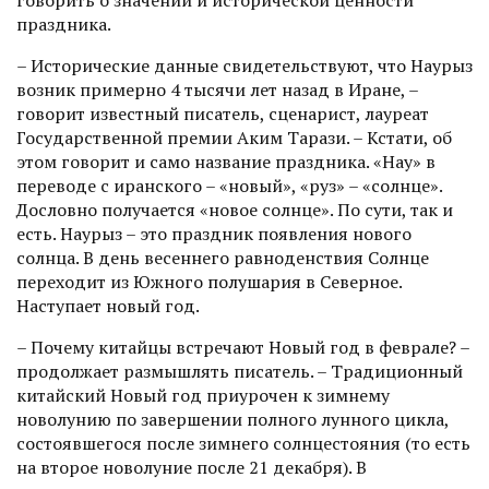
говорить о значении и исторической ценности
праздника.
– Исторические данные свидетельствуют, что Наурыз
возник примерно 4 тысячи лет назад в Иране, –
говорит известный писатель, сценарист, лауреат
Государственной премии Аким Тарази. – Кстати, об
этом говорит и само название праздника. «Нау» в
переводе с иранского – «новый», «руз» – «солнце».
Дословно получается «новое солн­це». По сути, так и
есть. Наурыз – это праздник появления нового
солнца. В день весеннего равноденствия Солнце
переходит из Южного полушария в Северное.
Наступает новый год.
– Почему китайцы встречают Новый год в феврале? –
продолжает размышлять писатель. – Традиционный
китайский Новый год приурочен к зимнему
новолунию по завершении полного лунного цикла,
состоявшегося после зимнего солнцестояния (то есть
на второе новолуние после 21 декабря). В