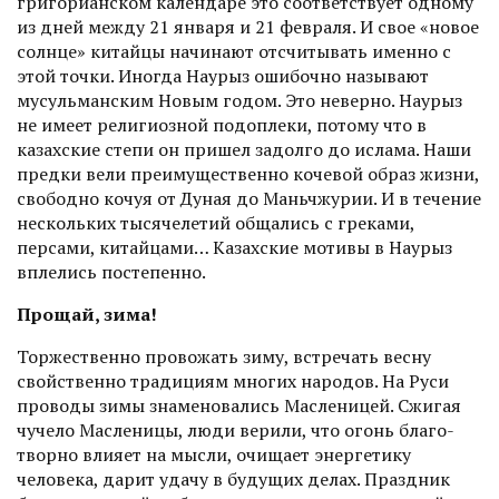
григорианском календаре это соответствует одному
из дней между 21 января и 21 февраля. И свое «новое
солнце» китайцы начинают отсчитывать именно с
этой точки. Иногда Наурыз ошибочно называют
мусульманским Новым годом. Это неверно. Наурыз
не имеет религиозной подоплеки, потому что в
казахские степи он пришел задолго до ислама. Наши
предки вели преимущественно кочевой образ жизни,
свободно кочуя от Дуная до Маньчжурии. И в течение
нескольких тысячелетий общались с греками,
персами, китайцами… Казахские мотивы в Наурыз
вплелись посте­пенно.
Прощай, зима!
Торжественно провожать зиму, встречать весну
свойственно традициям многих народов. На Руси
проводы зимы знаменовались Масленицей. Сжигая
чучело Масленицы, люди верили, что огонь благо­
творно влияет на мысли, очищает энергетику
человека, дарит удачу в будущих делах. Праздник