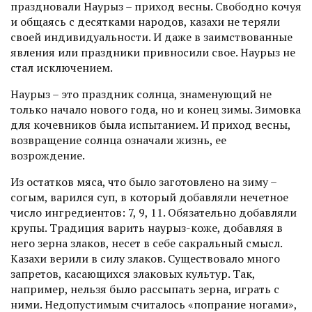
праздновали Наурыз – приход весны. Свободно кочуя
и общаясь с десятками народов, казахи не теряли
своей индивидуальности. И даже в заимствованные
явления или праздники привносили свое. Наурыз не
стал исключением.
Наурыз – это праздник солн­ца, знаменующий не
только начало нового года, но и конец зимы. Зимовка
для кочевников была испытанием. И приход весны,
возвращение солнца означали жизнь, ее
возрождение.
Из остатков мяса, что было заготовлено на зиму –
согым, варился суп, в который добавляли нечетное
число ингредиентов: 7, 9, 11. Обязательно добавляли
крупы. Традиция варить наурыз-коже, добавляя в
него зерна злаков, несет в себе сакральный смысл.
Казахи верили в силу злаков. Существовало много
запретов, касающихся злаковых культур. Так,
например, нельзя было рассыпать зерна, играть с
ними. Недопустимым считалось «попрание ногами»,