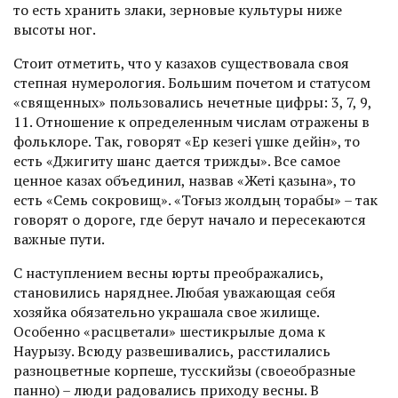
то есть хранить злаки, зерновые культуры ниже
высоты ног.
Стоит отметить, что у казахов существовала своя
степная нумерология. Большим почетом и статусом
«священных» пользовались нечетные цифры: 3, 7, 9,
11. Отношение к определенным числам отражены в
фольклоре. Так, говорят «Ер кезегі үшке дейін», то
есть «Джигиту шанс дается трижды». Все самое
ценное казах объединил, назвав «Жеті қазына», то
есть «Семь сокровищ». «Тоғыз жолдың торабы» – так
говорят о дороге, где берут начало и пересекаются
важные пути.
С наступлением весны юрты преображались,
становились наряднее. Любая уважающая себя
хозяйка обязательно украшала свое жилище.
Особенно «расцветали» шестикрылые дома к
Наурызу. Всюду развешивались, расстилались
разноцветные корпеше, тусскийзы (своеобразные
панно) – люди радовались приходу весны. В