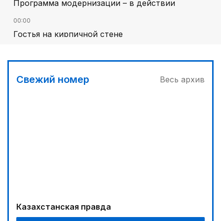
Программа модернизации – в действии
00:00
Гостья на кирпичной стене
03:00
Песни Абая – в сердцах молодежи
Свежий номер
Весь архив
03:30
Наши школьники покоряют «Сириус»
04:30
Запущена программа по обучению безработных
женщин
00:30
От увлечения – к мечте
02:00
Аль-Фараби: городская среда и субъектность
Казахстанская правда
человека