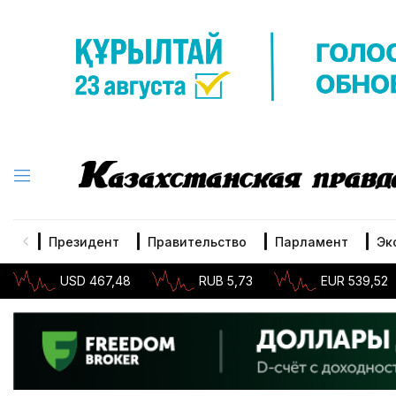
Президент
Правительство
Парламент
Эк
USD 467,48
RUB 5,73
EUR 539,52