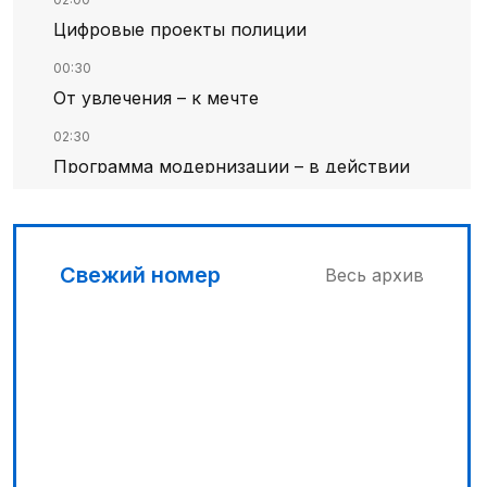
Цифровые проекты полиции
00:30
От увлечения – к мечте
02:30
Программа модернизации – в действии
01:36
Тюркский культурный код в
произведениях Батухана Баймена
Свежий номер
Весь архив
00:00
Гостья на кирпичной стене
01:12
Жизнь за окном
01:00
На службе Отечеству и народу