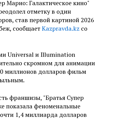
р Марио: Галактическое кино"
преодолел отметку в один
ров, став первой картиной 2026
убеж, сообщает
Kazpravda.kz
со
 Universal и Illumination
сительно скромном для анимации
10 миллионов долларов фильм
быльным.
сть франшизы, "Братья Супер
кже показала феноменальные
почти 1,4 миллиарда долларов