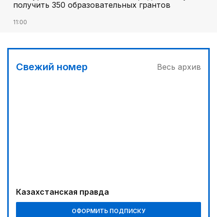
получить 350 образовательных грантов
11:00
«Алтай Өскемен» упустил победу над
«Кызылжаром» на последних минутах
12:05
Свежий номер
Весь архив
МЧС запустило новые станции мониторинга
селевой опасности под Алматы
12:45
Три лесных пожара потушили за сутки в
Казахстане
Казахстанская правда
ОФОРМИТЬ ПОДПИСКУ