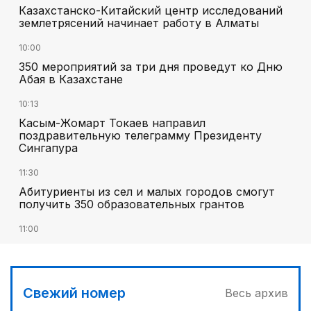
Казахстанско-Китайский центр исследований
землетрясений начинает работу в Алматы
10:00
350 мероприятий за три дня проведут ко Дню
Абая в Казахстане
10:13
Касым-Жомарт Токаев направил
поздравительную телеграмму Президенту
Сингапура
11:30
Абитуриенты из сел и малых городов смогут
получить 350 образовательных грантов
11:00
«Алтай Өскемен» упустил победу над
«Кызылжаром» на последних минутах
12:05
Свежий номер
Весь архив
МЧС запустило новые станции мониторинга