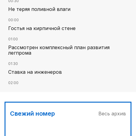
00:30
Не теряя поливной влаги
00:00
Гостья на кирпичной стене
01:00
Рассмотрен комплексный план развития
легпрома
01:30
Ставка на инженеров
02:00
Цифровые проекты полиции
02:30
Программа модернизации – в действии
Свежий номер
Весь архив
04:30
Запущена программа по обучению безработных
женщин