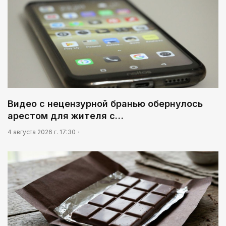
На службе Отечеству и народу
02:00
Аль-Фараби: городская среда и субъектность
человека
01:12
Жизнь за окном
02:30
Видео с нецензурной бранью обернулось
Не хочется уезжать
арестом для жителя с…
03:30
4 августа 2026 г. 17:30
Нужен ли бумажный документ?