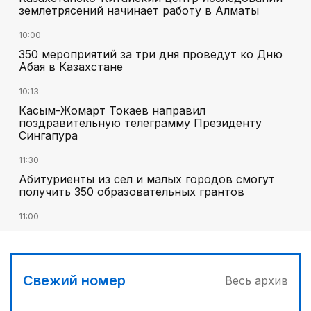
землетрясений начинает работу в Алматы
10:00
350 мероприятий за три дня проведут ко Дню
Абая в Казахстане
10:13
Касым-Жомарт Токаев направил
поздравительную телеграмму Президенту
Сингапура
11:30
Абитуриенты из сел и малых городов смогут
получить 350 образовательных грантов
11:00
«Алтай Өскемен» упустил победу над
«Кызылжаром» на последних минутах
12:05
Свежий номер
Весь архив
МЧС запустило новые станции мониторинга
селевой опасности под Алматы