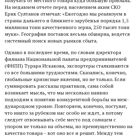
получать от местного товара куда большую прибыль.
На недавнем отчете перед населением аким СКО
Ерик Султанов отмечал: «Ежегодно мы реализуем в
страны дальнего и ближнего зарубежья порядка 1,5
миллиона тонн качественного зерна, 250 тысяч тонн
муки». География поставок весьма обширна, ведется
системный поиск новых рынков сбыта.
Однако в последнее время, по словам директора
филиа­ла Национальной палаты предпринимателей
(ФНПП) Турара Искакова, экспортеры сталкиваются
со все большими трудностями. Сказались, конечно,
глобальные кризис­ные явления, но не только. Если
суммировать рассказы практиков, сама собой
возникает мысль, что мы несколько наивно
подходим к понятию конкурентной борьбы на меж­
дународном уровне. Пов­торяем, конечно, постулат,
что никто за рубежом нас особо не ждет, а потому
следует отвоевывать себе место под солнцем с
упором не только на объемы, но преимущественно на
качество товара – вот оно все и решит. Между тем