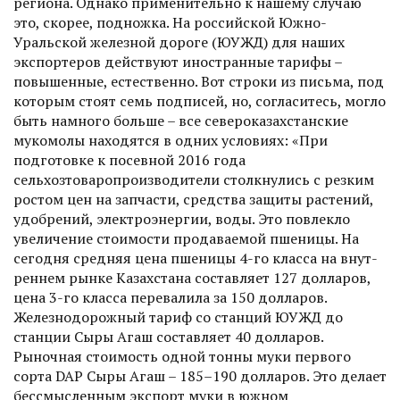
региона. Однако применительно к нашему случаю
это, скорее, подножка. На российской Южно-
Уральской железной дороге (ЮУЖД) для наших
экспортеров действуют иностранные тарифы –
повышенные, естественно. Вот строки из письма, под
которым стоят семь подписей, но, согласитесь, могло
быть намного больше – все североказах­станские
мукомолы находятся в одних условиях: «При
подготовке к посевной 2016 года
сельхозтоваропроизводители столкнулись с резким
ростом цен на запчасти, средства защиты растений,
удобрений, электроэнергии, воды. Это повлекло
увеличение стоимос­ти продаваемой пшеницы. На
сегодня средняя цена пшеницы 4-го класса на внут­
реннем рынке Казахстана составляет 127 долларов,
цена 3-го класса перевалила за 150 долларов.
Железнодорожный тариф со станций ЮУЖД до
станции Сыры Агаш составляет 40 долларов.
Рыночная стоимость одной тонны муки первого
сорта DAP Сыры Агаш – 185–190 долларов. Это делает
бессмысленным экспорт муки в южном