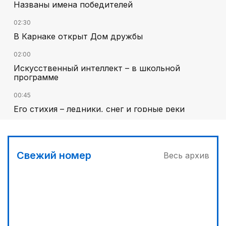
Названы имена победителей
02:30
В Карнаке открыт Дом дружбы
02:00
Искусственный интеллект – в школьной
программе
00:45
Его стихия – ледники, снег и горные реки
03:00
Челлендж в Вооруженных силах
Свежий номер
Весь архив
01:40
Национальный поэт мирового масштаба
03:30
Сделать город комфортным
01:10