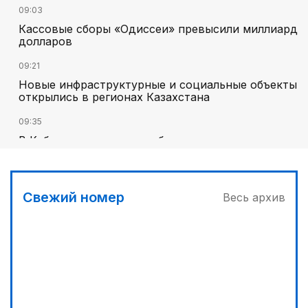
09:03
Кассовые сборы «Одиссеи» превысили миллиард
долларов
09:21
Новые инфраструктурные и социальные объекты
открылись в регионах Казахстана
09:35
В Кабмине оперативно обсудили ситуацию на
пунктах пропуска на госгранице
09:50
Бахыт Есимова возглавила отдел в
Свежий номер
Весь архив
администрации Президента
10:16
Известного блогера Маха.dxb объявили в
международный розыск
09:56
Первый центр отдыха для сотрудников МЧС