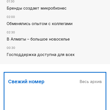
01:30
Бренды создает микробизнес
02:00
Обменялись опытом с коллегами
02:30
В Алматы – большое новоселье
00:30
Господдержка доступна для всех
00:00
Пора получать из пшеницы не только муку...
03:00
Свежий номер
Весь архив
Продолжаются инспекционные поездки
03:30
Буря на востоке
04:00