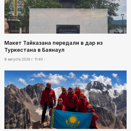
В столице реализуется проект «Школа
национального ремесла»
03:30
Человекоцентричность в действии
03:04
Макет Тайказана передали в дар из
Мой Абай
Туркестана в Баянаул
8 августа 2026 г. 11:40