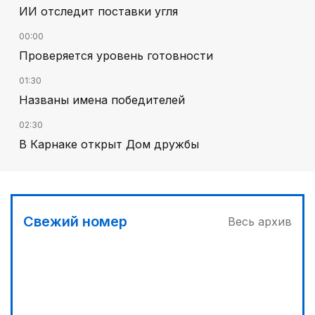
ИИ отследит поставки угля
00:00
Проверяется уровень готовности
01:30
Названы имена победителей
02:30
В Карнаке открыт Дом дружбы
02:00
Искусственный интеллект – в школьной
программе
Свежий номер
Весь архив
03:30
Сделать город комфортным
04:00
Дополнительный источник энергии
00:45