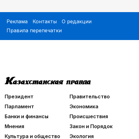
01:36
Тюркский культурный код в произведениях
Батухана Баймена
Реклама
Контакты
О редакции
02:00
Правила перепечатки
Аль-Фараби: городская среда и субъектность
человека
02:30
Не хочется уезжать
01:12
Жизнь за окном
03:30
Президент
Правительство
Нужен ли бумажный документ?
Парламент
Экономика
Банки и финансы
Происшествия
Мнения
Закон и Порядок
Культура и общество
Экология