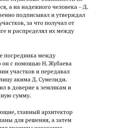
ся, а на надежного человека – Д.
венно подписывал и утверждал
частков, за что получал от
нге и распределял их между
ве посредника между
о он с помощью Н. Жубаева
ии участков и передавал
лицу акима Д. Сумелиди.
л в доверие к землякам и
нную сумму.
ающие, главный архитектор
аны для решения, а затем
лял границы незаконно