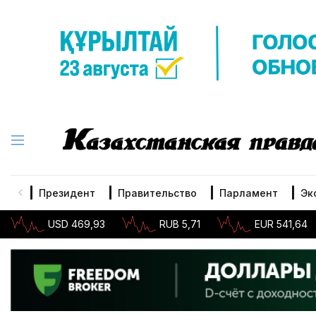
Президент
Правительство
Парламент
Эк
USD 469,93
RUB 5,71
EUR 541,64