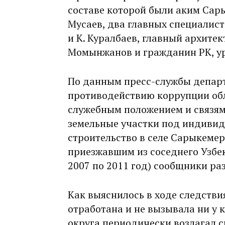
составе которой были аким Сары
Мусаев, два главных специалист
и К. Куралбаев, главный архитек
Момынжанов и гражданин РК, ур
По данным пресс-службы депар
противодействию коррупции обл
служебным положением и связям
земельные участки под индиви
строительство в селе Сарыкеме
приезжавшим из соседнего Узбек
2007 по 2011 год) сообщники ра
Как выяснилось в ходе следстви
отработана и не вызывала ни у к
округа периодически возлагал с