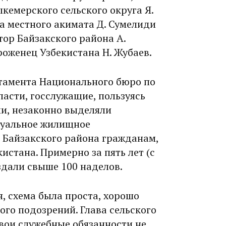
кемерского сельского округа Я.
а местного акимата Д. Сумелиди
тор Байзакского района А.
оженец Узбекистана Н. Жубаев.
тамента Национального бюро по
асти, госслужащие, пользуясь
и, незаконно выделяли
дуальное жилищное
р Байзакского района гражданам,
истана. Примерно за пять лет (с
здали свыше 100 наделов.
я, схема была проста, хорошо
ого подозрений. Глава сельского
вои служебные обязанности не