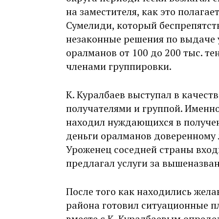
на заместителя, как это полагает
Сумелиди, который беспрепятст
незаконные решения по выдаче у
оралманов от 100 до 200 тыс. те
членами группировки.
К. Куралбаев выступал в качест
получателями и группой. Именн
находил нуждающихся в получен
деньги оралманов доверенному 
Уроженец соседней страны входи
предлагал услуги за вышеназва
После того как находились жел
района готовил ситуационные пл
вместе с К. Куралбаевым опреде