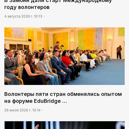
В Замбии дали старт Международному
Жизнь за окном
году волонтеров
03:30
4 августа 2026 г. 10:13
Нужен ли бумажный документ?
Волонтеры пяти стран обменялись опытом
на форуме EduBridge …
26 июля 2026 г. 10:14