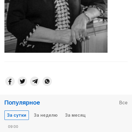
Популярное
Все
За сутки
За неделю
За месяц
09:00